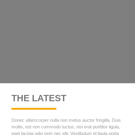
THE LATEST
Donec ullamcorper nulla non metus auctor fringilla. Duis
mollis, est non commodo luctus, nisi erat porttitor ligula,
eget lacinia odio sem nec elit. Vestibulum id ligula porta